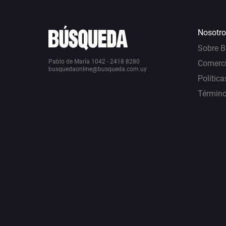
Nosotro
Sobre 
Pablo de María 1042 - 2418 8280
Comerci
busquedaonline@busqueda.com.uy
Política
Término