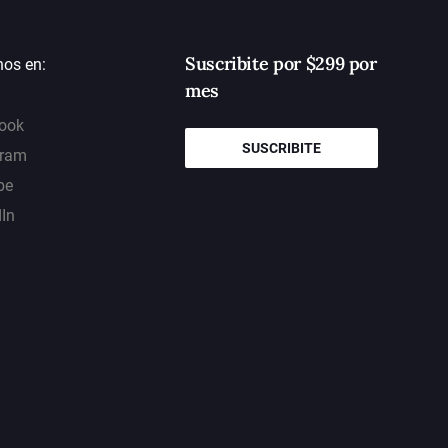
Suscribite por $299 por
nos en:
mes
ook
SUSCRIBITE
gram
be
dIn