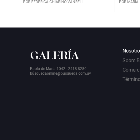
POR FEDERICA CHIARINO VANRELL
POR MARÍA 
Nosotro
Sobre 
Pablo de María 1042 - 2418 8280
Comerci
bú
squedaonline@busqueda.com.uy
Término