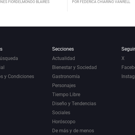
INÉS FIORDELMONDO BLAIRES
POR FEDERICA CHIARINO VANRELL
s
Secciones
Segui
Búsqueda
Actualidad
X
al
Bienestar y Sociedad
Faceb
s y Condiciones
Gastronomía
Insta
Personajes
Tiempo Libre
Diseño y Tendencias
Sociales
Horóscopo
De más y de menos