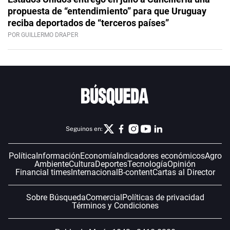
propuesta de “entendimiento” para que Uruguay
reciba deportados de “terceros países”
POR GUILLERMO DRAPER
Seguinos en:
Política
Información
Economía
Indicadores económicos
Agro
Ambiente
Cultura
Deportes
Tecnología
Opinión
Financial times
Internacional
B-content
Cartas al Director
Sobre Búsqueda
Comercial
Políticas de privacidad
Términos y Condiciones