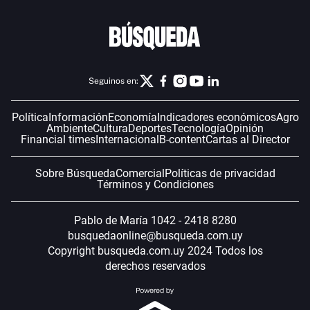
Seguinos en:
Política
Información
Economía
Indicadores económicos
Agro
Ambiente
Cultura
Deportes
Tecnología
Opinión
Financial times
Internacional
B-content
Cartas al Director
Sobre Búsqueda
Comercial
Políticas de privacidad
Términos y Condiciones
Pablo de María 1042 - 2418 8280
busquedaonline@busqueda.com.uy
Copyright busqueda.com.uy 2024 Todos los
derechos reservados