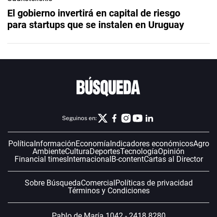
El gobierno invertirá en capital de riesgo
para startups que se instalen en Uruguay
Seguinos en:
Política
Información
Economía
Indicadores económicos
Agro
Ambiente
Cultura
Deportes
Tecnología
Opinión
Financial times
Internacional
B-content
Cartas al Director
Sobre Búsqueda
Comercial
Políticas de privacidad
Términos y Condiciones
Pablo de María 1042 - 2418 8280