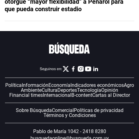
otorgue “mayor flexibilidad” a Peñarol para
que pueda construir estadio
Seguinos en:
Política
Información
Economía
Indicadores económicos
Agro
Ambiente
Cultura
Deportes
Tecnología
Opinión
Financial times
Internacional
B-content
Cartas al Director
Sobre Búsqueda
Comercial
Políticas de privacidad
Términos y Condiciones
Pablo de María 1042 - 2418 8280
busquedaonline@busqueda.com.uy