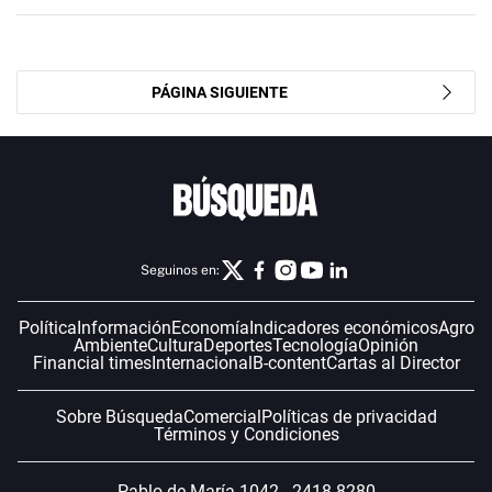
PÁGINA SIGUIENTE
Seguinos en:
Política
Información
Economía
Indicadores económicos
Agro
Ambiente
Cultura
Deportes
Tecnología
Opinión
Financial times
Internacional
B-content
Cartas al Director
Sobre Búsqueda
Comercial
Políticas de privacidad
Términos y Condiciones
Pablo de María 1042 - 2418 8280