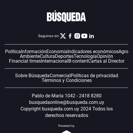
Seguinos en:
Política
Información
Economía
Indicadores económicos
Agro
Ambiente
Cultura
Deportes
Tecnología
Opinión
Financial times
Internacional
B-content
Cartas al Director
Sobre Búsqueda
Comercial
Políticas de privacidad
Términos y Condiciones
Pablo de María 1042 - 2418 8280
busquedaonline@busqueda.com.uy
Copyright busqueda.com.uy 2024 Todos los
derechos reservados