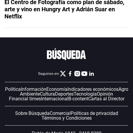
El Centro de Fotografía como plan de sábado,
arte y vino en Hungry Art y Adrián Suar en
Netflix
Seguinos en:
Política
Información
Economía
Indicadores económicos
Agro
Ambiente
Cultura
Deportes
Tecnología
Opinión
Financial times
Internacional
B-content
Cartas al Director
Sobre Búsqueda
Comercial
Políticas de privacidad
Términos y Condiciones