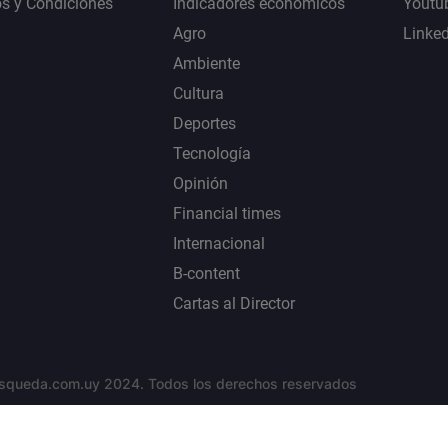
s y Condiciones
Indicadores económicos
Youtu
Agro
Linke
Ambiente
Cultura
Deportes
Tecnología
Opinión
Financial times
Internacional
B-content
Cartas al Director
squeda.com.uy 2024. Todos los derechos reservados