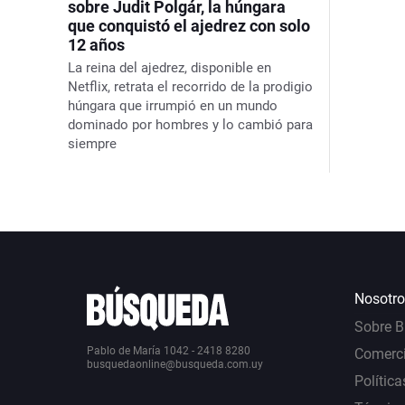
sobre Judit Polgár, la húngara
que conquistó el ajedrez con solo
12 años
La reina del ajedrez
, disponible en
Netflix, retrata el recorrido de la prodigio
húngara que irrumpió en un mundo
dominado por hombres y lo cambió para
siempre
Nosotro
Sobre 
Pablo de María 1042 - 2418 8280
Comerci
busquedaonline@busqueda.com.uy
Política