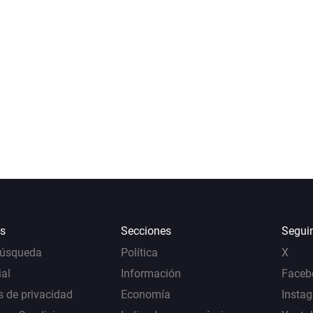
s
Secciones
Segui
Búsqueda
Política
X
al
Información
Faceb
s de privacidad
Economía
Insta