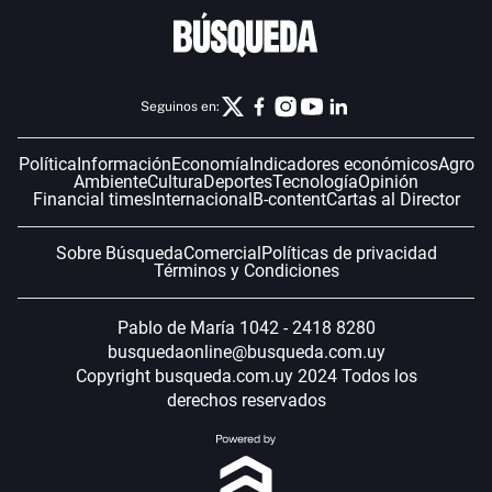
Seguinos en:
Política
Información
Economía
Indicadores económicos
Agro
Ambiente
Cultura
Deportes
Tecnología
Opinión
Financial times
Internacional
B-content
Cartas al Director
Sobre Búsqueda
Comercial
Políticas de privacidad
Términos y Condiciones
Pablo de María 1042 - 2418 8280
busquedaonline@busqueda.com.uy
Copyright busqueda.com.uy 2024 Todos los
derechos reservados