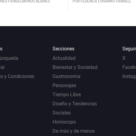
INÉS FIORDELMONDO BLAIRES
POR FEDERICA CHIARINO VANRELL
s
Secciones
Segui
Búsqueda
Actualidad
X
al
Bienestar y Sociedad
Faceb
s y Condiciones
Gastronomía
Insta
Personajes
Tiempo Libre
Diseño y Tendencias
Sociales
Horóscopo
De más y de menos