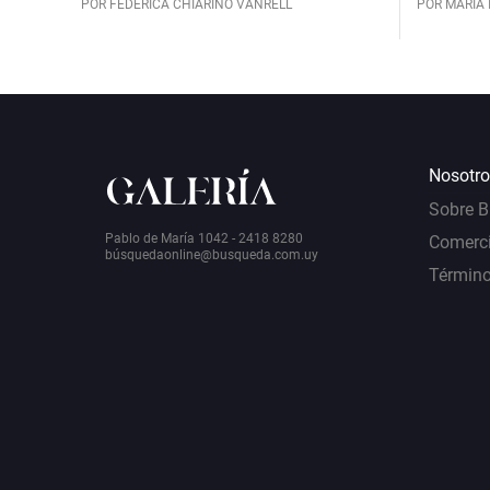
POR FEDERICA CHIARINO VANRELL
POR MARÍA 
Nosotro
Sobre 
Pablo de María 1042 - 2418 8280
Comerci
bú
squedaonline@busqueda.com.uy
Término