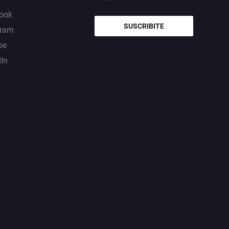
ook
SUSCRIBITE
gram
be
dIn