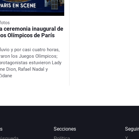
 fotos
la ceremonia inaugural de
gos Olímpicos de París
luvio y por casi cuatro horas,
raron los Juegos Olímpicos;
 protagonistas estuvieron Lady
ine Dion, Rafael Nadal y
Zidane
s
Secciones
Segui
Búsqueda
Política
X