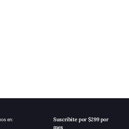
Suscribite por $299 por
nos en:
mes