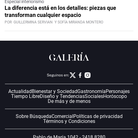
Especial interiorismo
La diferencia está en los detalles: piezas que
transforman cualquier espacio
POR
GUILLERMINA SERVIAN
Y SOFÍA MIRANDA MONTERO
Seguinos en:
Actualidad
Bienestar y Sociedad
Gastronomía
Personajes
Tiempo Libre
Diseño y Tendencias
Sociales
Horóscopo
De más y de menos
Sobre Búsqueda
Comercial
Políticas de privacidad
Términos y Condiciones
Pablo de María 1042 - 2418 8280