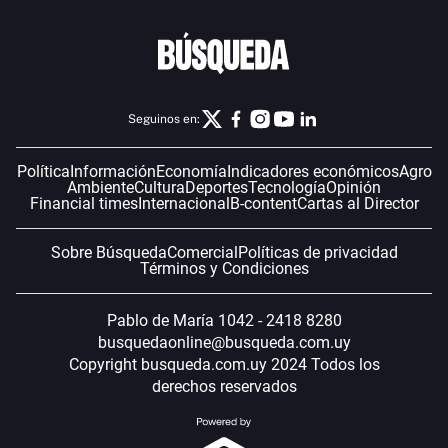
Seguinos en:
Política
Información
Economía
Indicadores económicos
Agro
Ambiente
Cultura
Deportes
Tecnología
Opinión
Financial times
Internacional
B-content
Cartas al Director
Sobre Búsqueda
Comercial
Políticas de privacidad
Términos y Condiciones
Pablo de María 1042 - 2418 8280
busquedaonline@busqueda.com.uy
Copyright busqueda.com.uy 2024 Todos los
derechos reservados