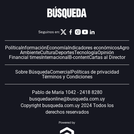
Seguinos en:
Política
Información
Economía
Indicadores económicos
Agro
Ambiente
Cultura
Deportes
Tecnología
Opinión
Financial times
Internacional
B-content
Cartas al Director
Sobre Búsqueda
Comercial
Políticas de privacidad
Términos y Condiciones
Pablo de María 1042 - 2418 8280
busquedaonline@busqueda.com.uy
Copyright busqueda.com.uy 2024 Todos los
derechos reservados