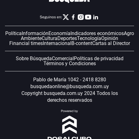
Seguinos en:
Política
Información
Economía
Indicadores económicos
Agro
Ambiente
Cultura
Deportes
Tecnología
Opinión
Financial times
Internacional
B-content
Cartas al Director
Sobre Búsqueda
Comercial
Políticas de privacidad
Términos y Condiciones
Pablo de María 1042 - 2418 8280
busquedaonline@busqueda.com.uy
Copyright busqueda.com.uy 2024 Todos los
derechos reservados