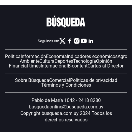
Seguinos en:
Política
Información
Economía
Indicadores económicos
Agro
Ambiente
Cultura
Deportes
Tecnología
Opinión
Financial times
Internacional
B-content
Cartas al Director
Sobre Búsqueda
Comercial
Políticas de privacidad
Términos y Condiciones
Pablo de María 1042 - 2418 8280
busquedaonline@busqueda.com.uy
Copyright busqueda.com.uy 2024 Todos los
derechos reservados