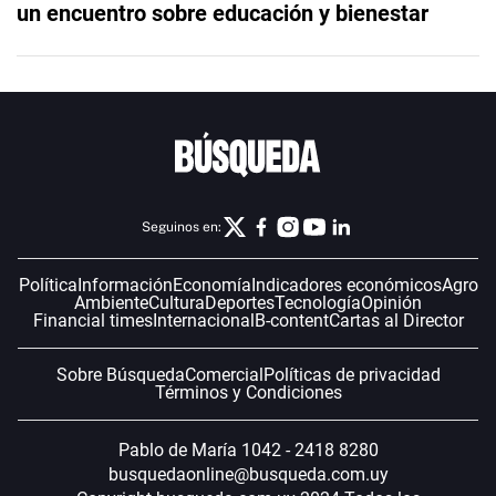
un encuentro sobre educación y bienestar
Seguinos en:
Política
Información
Economía
Indicadores económicos
Agro
Ambiente
Cultura
Deportes
Tecnología
Opinión
Financial times
Internacional
B-content
Cartas al Director
Sobre Búsqueda
Comercial
Políticas de privacidad
Términos y Condiciones
Pablo de María 1042 - 2418 8280
busquedaonline@busqueda.com.uy