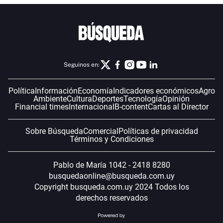
Seguinos en:
Política
Información
Economía
Indicadores económicos
Agro
Ambiente
Cultura
Deportes
Tecnología
Opinión
Financial times
Internacional
B-content
Cartas al Director
Sobre Búsqueda
Comercial
Políticas de privacidad
Términos y Condiciones
Pablo de María 1042 - 2418 8280
busquedaonline@busqueda.com.uy
Copyright busqueda.com.uy 2024 Todos los
derechos reservados