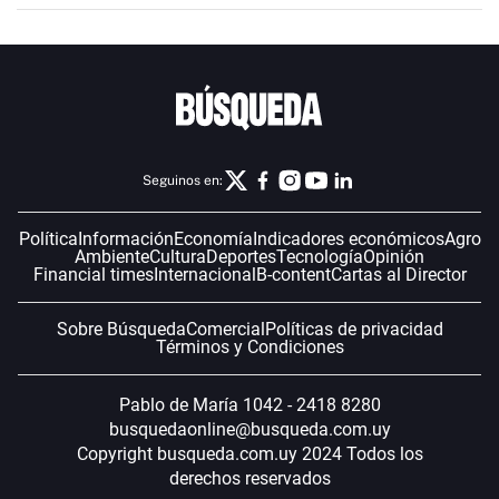
Seguinos en:
Política
Información
Economía
Indicadores económicos
Agro
Ambiente
Cultura
Deportes
Tecnología
Opinión
Financial times
Internacional
B-content
Cartas al Director
Sobre Búsqueda
Comercial
Políticas de privacidad
Términos y Condiciones
Pablo de María 1042 - 2418 8280
busquedaonline@busqueda.com.uy
Copyright busqueda.com.uy 2024 Todos los
derechos reservados