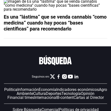
Es una “lástima” que se venda cannabis “como
medicina” cuando hay pocas “bases
científicas” para recomendarlo
Seguinos en:
Política
Información
Economía
Indicadores económicos
Agro
Ambiente
Cultura
Deportes
Tecnología
Opinión
Financial times
Internacional
B-content
Cartas al Director
Sobre Búsqueda
Comercial
Políticas de privacidad