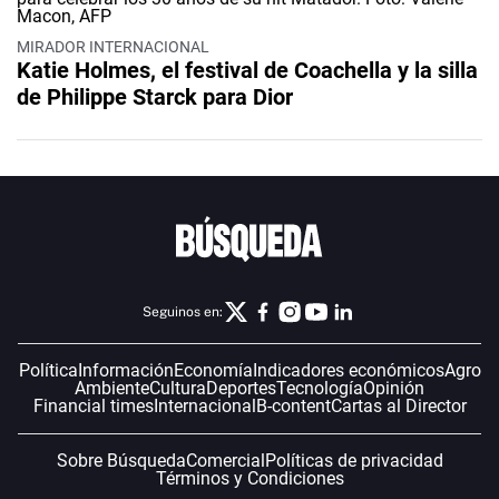
MIRADOR INTERNACIONAL
Katie Holmes, el festival de Coachella y la silla
de Philippe Starck para Dior
Seguinos en:
Política
Información
Economía
Indicadores económicos
Agro
Ambiente
Cultura
Deportes
Tecnología
Opinión
Financial times
Internacional
B-content
Cartas al Director
Sobre Búsqueda
Comercial
Políticas de privacidad
Términos y Condiciones