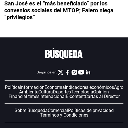
San José es el “más beneficiado” por los
convenios sociales del MTOP; Falero niega
“privilegios”
Seguinos en:
Política
Información
Economía
Indicadores económicos
Agro
Ambiente
Cultura
Deportes
Tecnología
Opinión
Financial times
Internacional
B-content
Cartas al Director
Sobre Búsqueda
Comercial
Políticas de privacidad
Términos y Condiciones