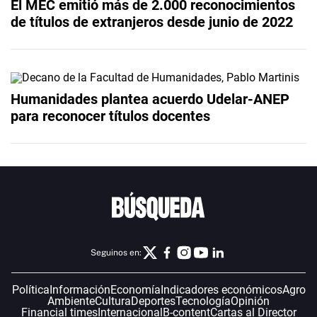
El MEC emitió más de 2.000 reconocimientos
de títulos de extranjeros desde junio de 2022
Humanidades plantea acuerdo Udelar-ANEP
para reconocer títulos docentes
Seguinos en:
Política
Información
Economía
Indicadores económicos
Agro
Ambiente
Cultura
Deportes
Tecnología
Opinión
Financial times
Internacional
B-content
Cartas al Director