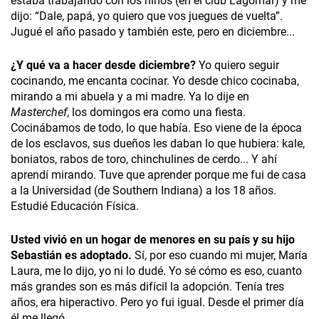
estaba trabajando con los niños (en el club Lagomar) y me
dijo: “Dale, papá, yo quiero que vos juegues de vuelta”.
Jugué el año pasado y también este, pero en diciembre...
¿Y qué va a hacer desde diciembre?
Yo quiero seguir
cocinando, me encanta cocinar. Yo desde chico cocinaba,
mirando a mi abuela y a mi madre. Ya lo dije en
Masterchef
, los domingos era como una fiesta.
Cocinábamos de todo, lo que había. Eso viene de la época
de los esclavos, sus dueños les daban lo que hubiera: kale,
boniatos, rabos de toro, chinchulines de cerdo... Y ahí
aprendí mirando. Tuve que aprender porque me fui de casa
a la Universidad (de Southern Indiana) a los 18 años.
Estudié Educación Física.
Usted vivió en un hogar de menores en su país y su hijo
Sebastián es adoptado.
Sí, por eso cuando mi mujer, María
Laura, me lo dijo, yo ni lo dudé. Yo sé cómo es eso, cuanto
más grandes son es más difícil la adopción. Tenía tres
años, era hiperactivo. Pero yo fui igual. Desde el primer día
él me llegó.