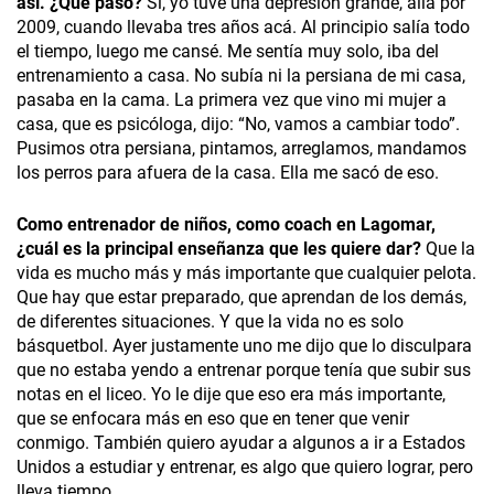
así. ¿Qué pasó?
Sí, yo tuve una depresión grande, allá por
2009, cuando llevaba tres años acá. Al principio salía todo
el tiempo, luego me cansé. Me sentía muy solo, iba del
entrenamiento a casa. No subía ni la persiana de mi casa,
pasaba en la cama. La primera vez que vino mi mujer a
casa, que es psicóloga, dijo: “No, vamos a cambiar todo”.
Pusimos otra persiana, pintamos, arreglamos, mandamos
los perros para afuera de la casa. Ella me sacó de eso.
Como entrenador de niños, como coach en Lagomar,
¿cuál es la principal enseñanza que les quiere dar?
Que la
vida es mucho más y más importante que cualquier pelota.
Que hay que estar preparado, que aprendan de los demás,
de diferentes situaciones. Y que la vida no es solo
básquetbol. Ayer justamente uno me dijo que lo disculpara
que no estaba yendo a entrenar porque tenía que subir sus
notas en el liceo. Yo le dije que eso era más importante,
que se enfocara más en eso que en tener que venir
conmigo. También quiero ayudar a algunos a ir a Estados
Unidos a estudiar y entrenar, es algo que quiero lograr, pero
lleva tiempo.