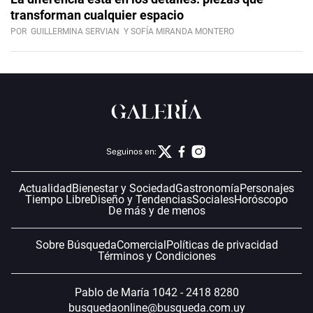
transforman cualquier espacio
POR
GUILLERMINA SERVIAN
Y SOFÍA MIRANDA MONTERO
Seguinos en:
Actualidad
Bienestar y Sociedad
Gastronomía
Personajes
Tiempo Libre
Diseño y Tendencias
Sociales
Horóscopo
De más y de menos
Sobre Búsqueda
Comercial
Políticas de privacidad
Términos y Condiciones
Pablo de María 1042 - 2418 8280
busquedaonline@busqueda.com.uy