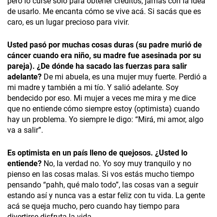
pero lo cursé solo para obtener créditos, jamás con la idea
de usarlo. Me encanta cómo se vive acá. Si sacás que es
caro, es un lugar precioso para vivir.
Usted pasó por muchas cosas duras (su padre murió de
cáncer cuando era niño, su madre fue asesinada por su
pareja). ¿De dónde ha sacado las fuerzas para salir
adelante?
De mi abuela, es una mujer muy fuerte. Perdió a
mi madre y también a mi tío. Y salió adelante. Soy
bendecido por eso. Mi mujer a veces me mira y me dice
que no entiende cómo siempre estoy (optimista) cuando
hay un problema. Yo siempre le digo: “Mirá, mi amor, algo
va a salir”.
Es optimista en un país lleno de quejosos. ¿Usted lo
entiende?
No, la verdad no. Yo soy muy tranquilo y no
pienso en las cosas malas. Si vos estás mucho tiempo
pensando “pahh, qué malo todo”, las cosas van a seguir
estando así y nunca vas a estar feliz con tu vida. La gente
acá se queja mucho, pero cuando hay tiempo para
divertirse disfruta la vida.