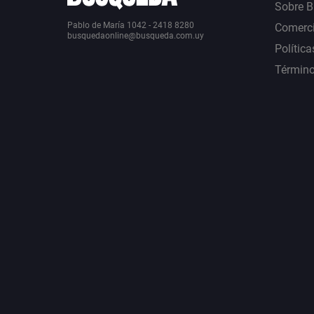
Sobre 
Pablo de María 1042 - 2418 8280
Comerci
busquedaonline@busqueda.com.uy
Política
Término