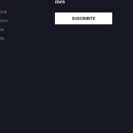
mes
ook
SUSCRIBITE
gram
be
dIn