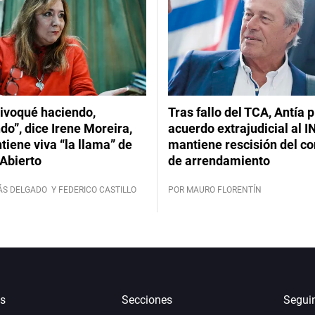
ivoqué haciendo,
Tras fallo del TCA, Antía 
do”, dice Irene Moreira,
acuerdo extrajudicial al I
iene viva “la llama” de
mantiene rescisión del co
Abierto
de arrendamiento
ÁS DELGADO
Y FEDERICO CASTILLO
POR MAURO FLORENTÍN
s
Secciones
Segui