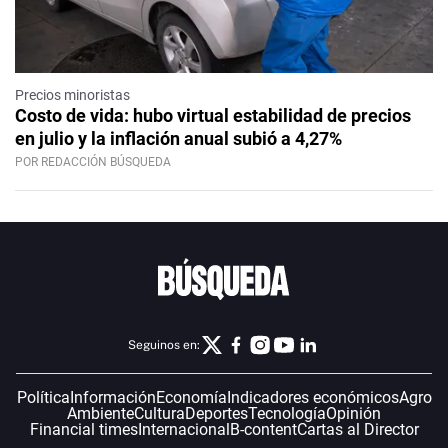
Precios minoristas
Costo de vida: hubo virtual estabilidad de precios
en julio y la inflación anual subió a 4,27%
POR REDACCIÓN BÚSQUEDA
Seguinos en:
Política
Información
Economía
Indicadores económicos
Agro
Ambiente
Cultura
Deportes
Tecnología
Opinión
Financial times
Internacional
B-content
Cartas al Director