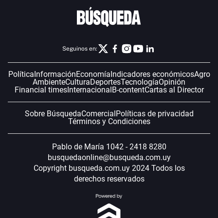
Seguinos en:
Política
Información
Economía
Indicadores económicos
Agro
Ambiente
Cultura
Deportes
Tecnología
Opinión
Financial times
Internacional
B-content
Cartas al Director
Sobre Búsqueda
Comercial
Políticas de privacidad
Términos y Condiciones
Pablo de María 1042 - 2418 8280
busquedaonline@busqueda.com.uy
Copyright busqueda.com.uy 2024 Todos los
derechos reservados