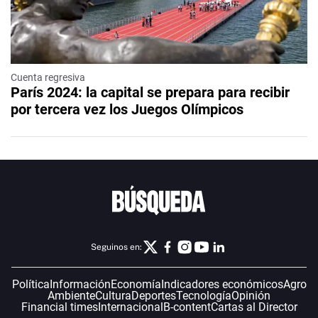
Cuenta regresiva
París 2024: la capital se prepara para recibir
por tercera vez los Juegos Olímpicos
Seguinos en:
Política
Información
Economía
Indicadores económicos
Agro
Ambiente
Cultura
Deportes
Tecnología
Opinión
Financial times
Internacional
B-content
Cartas al Director