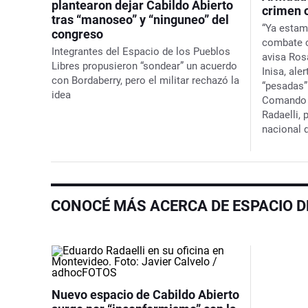
plantearon dejar Cabildo Abierto
crimen 
tras “manoseo” y “ninguneo” del
“Ya estam
congreso
combate c
Integrantes del Espacio de los Pueblos
avisa Rosa
Libres propusieron “sondear” un acuerdo
Inisa, ale
con Bordaberry, pero el militar rechazó la
“pesadas”
idea
Comando V
Radaelli,
nacional 
CONOCÉ MÁS ACERCA DE ESPACIO D
Nuevo espacio de Cabildo Abierto