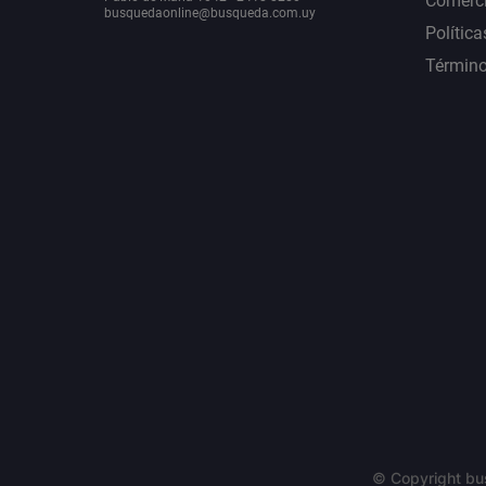
Comerci
busquedaonline@busqueda.com.uy
Política
Término
© Copyright bu