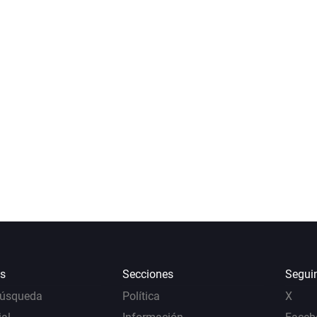
s
Secciones
Segui
Búsqueda
Política
X