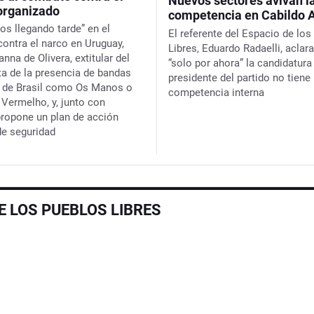
Nuevos sectores avivan l
organizado
competencia en Cabildo A
os llegando tarde” en el
El referente del Espacio de lo
ontra el narco en Uruguay,
Libres, Eduardo Radaelli, aclar
nna de Olivera, extitular del
“solo por ahora” la candidatura
rta de la presencia de bandas
presidente del partido no tiene
 de Brasil como Os Manos o
competencia interna
ermelho, y, junto con
 propone un plan de acción
de seguridad
E LOS PUEBLOS LIBRES