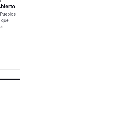
a
bierto
s Pueblos
a que
 a