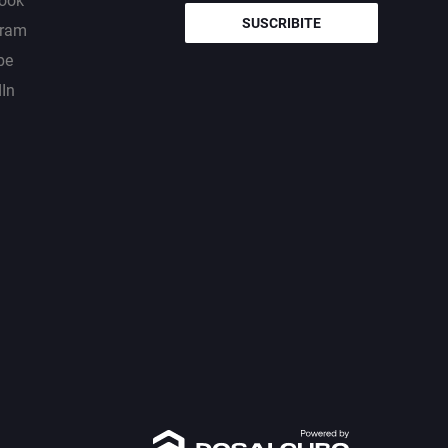
ook
SUSCRIBITE
gram
be
dIn