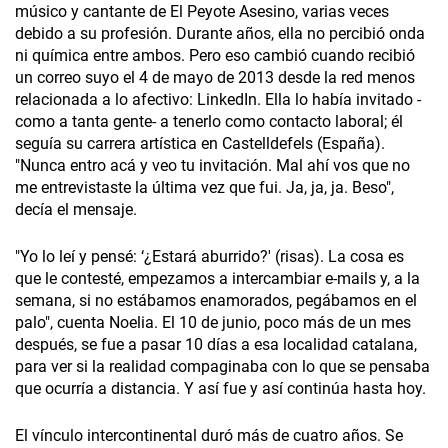
músico y cantante de El Peyote Asesino, varias veces
debido a su profesión. Durante años, ella no percibió onda
ni química entre ambos. Pero eso cambió cuando recibió
un correo suyo el 4 de mayo de 2013 desde la red menos
relacionada a lo afectivo: LinkedIn. Ella lo había invitado -
como a tanta gente- a tenerlo como contacto laboral; él
seguía su carrera artística en Castelldefels (España).
"Nunca entro acá y veo tu invitación. Mal ahí vos que no
me entrevistaste la última vez que fui. Ja, ja, ja. Beso",
decía el mensaje.
"Yo lo leí y pensé: ‘¿Estará aburrido?' (risas). La cosa es
que le contesté, empezamos a intercambiar e-mails y, a la
semana, si no estábamos enamorados, pegábamos en el
palo", cuenta Noelia. El 10 de junio, poco más de un mes
después, se fue a pasar 10 días a esa localidad catalana,
para ver si la realidad compaginaba con lo que se pensaba
que ocurría a distancia. Y así fue y así continúa hasta hoy.
El vínculo intercontinental duró más de cuatro años. Se