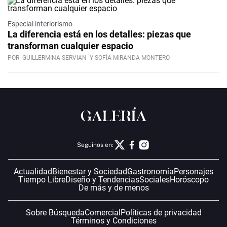
Especial interiorismo
La diferencia está en los detalles: piezas que
transforman cualquier espacio
POR
GUILLERMINA SERVIAN
Y SOFÍA MIRANDA MONTERO
Seguinos en:
Actualidad
Bienestar y Sociedad
Gastronomía
Personajes
Tiempo Libre
Diseño y Tendencias
Sociales
Horóscopo
De más y de menos
Sobre Búsqueda
Comercial
Políticas de privacidad
Términos y Condiciones