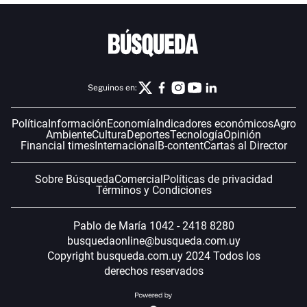
Seguinos en:
Política
Información
Economía
Indicadores económicos
Agro
Ambiente
Cultura
Deportes
Tecnología
Opinión
Financial times
Internacional
B-content
Cartas al Director
Sobre Búsqueda
Comercial
Políticas de privacidad
Términos y Condiciones
Pablo de María 1042 - 2418 8280
busquedaonline@busqueda.com.uy
Copyright busqueda.com.uy 2024 Todos los
derechos reservados