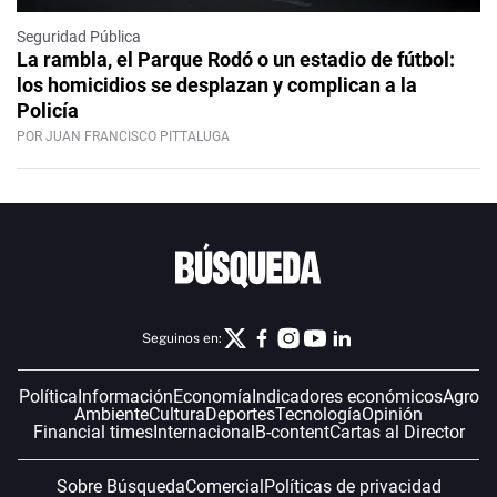
Seguridad Pública
La rambla, el Parque Rodó o un estadio de fútbol:
los homicidios se desplazan y complican a la
Policía
POR JUAN FRANCISCO PITTALUGA
Seguinos en:
Política
Información
Economía
Indicadores económicos
Agro
Ambiente
Cultura
Deportes
Tecnología
Opinión
Financial times
Internacional
B-content
Cartas al Director
Sobre Búsqueda
Comercial
Políticas de privacidad