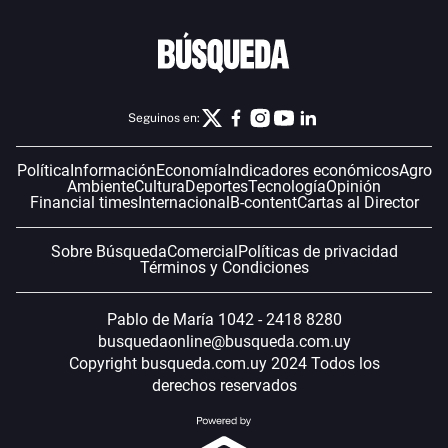
Seguinos en:
Política
Información
Economía
Indicadores económicos
Agro
Ambiente
Cultura
Deportes
Tecnología
Opinión
Financial times
Internacional
B-content
Cartas al Director
Sobre Búsqueda
Comercial
Políticas de privacidad
Términos y Condiciones
Pablo de María 1042 - 2418 8280
busquedaonline@busqueda.com.uy
Copyright busqueda.com.uy 2024 Todos los
derechos reservados