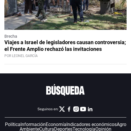
Brecha
Viajes a Israel de legisladores causan controversia;
el Frente Amplio rechazó las invitaciones
POR LEONEL GARCÍA
Seguinos en:
Política
Información
Economía
Indicadores económicos
Agro
Ambiente
Cultura
Deportes
Tecnología
Opinión