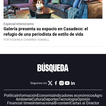
Especial interiorismo
Galería presenta su espacio en Casadeco: el
refugio de una periodista de estilo de vida
POR FEDERICA CHIARINO VANRELL
Seguinos en:
Política
Información
Economía
Indicadores económicos
Agro
Ambiente
Cultura
Deportes
Tecnología
Opinión
Financial times
Internacional
B-content
Cartas al Director