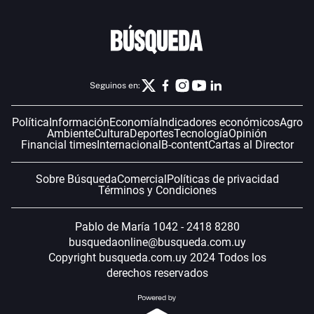
Seguinos en:
Política
Información
Economía
Indicadores económicos
Agro
Ambiente
Cultura
Deportes
Tecnología
Opinión
Financial times
Internacional
B-content
Cartas al Director
Sobre Búsqueda
Comercial
Políticas de privacidad
Términos y Condiciones
Pablo de María 1042 - 2418 8280
busquedaonline@busqueda.com.uy
Copyright busqueda.com.uy 2024 Todos los
derechos reservados