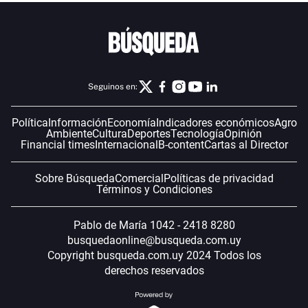
Seguinos en:
Política
Información
Economía
Indicadores económicos
Agro
Ambiente
Cultura
Deportes
Tecnología
Opinión
Financial times
Internacional
B-content
Cartas al Director
Sobre Búsqueda
Comercial
Políticas de privacidad
Términos y Condiciones
Pablo de María 1042 - 2418 8280
busquedaonline@busqueda.com.uy
Copyright busqueda.com.uy 2024 Todos los
derechos reservados