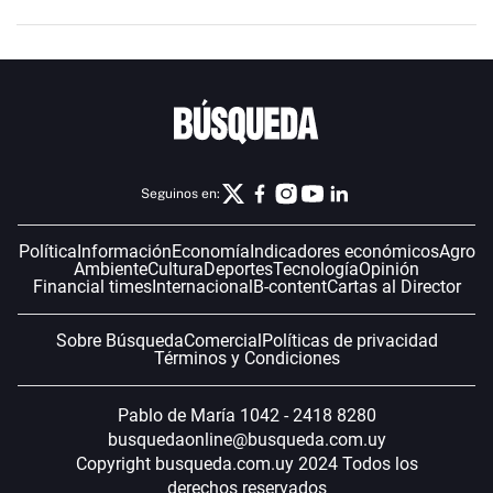
Seguinos en:
Política
Información
Economía
Indicadores económicos
Agro
Ambiente
Cultura
Deportes
Tecnología
Opinión
Financial times
Internacional
B-content
Cartas al Director
Sobre Búsqueda
Comercial
Políticas de privacidad
Términos y Condiciones
Pablo de María 1042 - 2418 8280
busquedaonline@busqueda.com.uy
Copyright busqueda.com.uy 2024 Todos los
derechos reservados