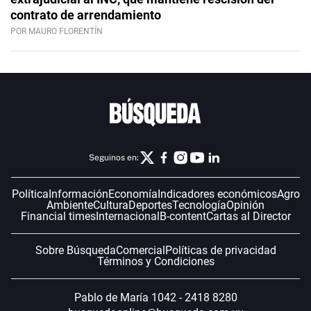
contrato de arrendamiento
POR MAURO FLORENTÍN
Seguinos en:
Política
Información
Economía
Indicadores económicos
Agro
Ambiente
Cultura
Deportes
Tecnología
Opinión
Financial times
Internacional
B-content
Cartas al Director
Sobre Búsqueda
Comercial
Políticas de privacidad
Términos y Condiciones
Pablo de María 1042 - 2418 8280