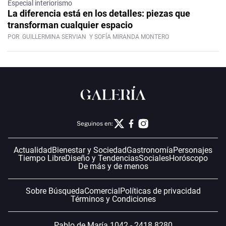
Especial interiorismo
La diferencia está en los detalles: piezas que
transforman cualquier espacio
POR
GUILLERMINA SERVIAN
Y SOFÍA MIRANDA MONTERO
Seguinos en:
Actualidad
Bienestar y Sociedad
Gastronomía
Personajes
Tiempo Libre
Diseño y Tendencias
Sociales
Horóscopo
De más y de menos
Sobre Búsqueda
Comercial
Políticas de privacidad
Términos y Condiciones
Pablo de María 1042 - 2418 8280