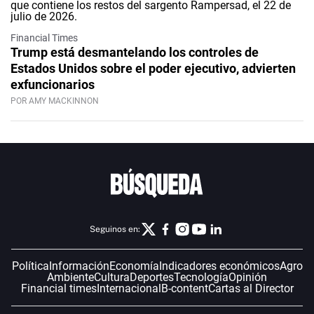
Financial Times
Trump está desmantelando los controles de
Estados Unidos sobre el poder ejecutivo, advierten
exfuncionarios
POR AMY MACKINNON
Seguinos en:
Política
Información
Economía
Indicadores económicos
Agro
Ambiente
Cultura
Deportes
Tecnología
Opinión
Financial times
Internacional
B-content
Cartas al Director