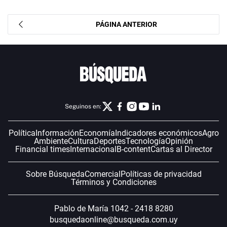
PÁGINA ANTERIOR
Seguinos en:
Política
Información
Economía
Indicadores económicos
Agro
Ambiente
Cultura
Deportes
Tecnología
Opinión
Financial times
Internacional
B-content
Cartas al Director
Sobre Búsqueda
Comercial
Políticas de privacidad
Términos y Condiciones
Pablo de María 1042 - 2418 8280
busquedaonline@busqueda.com.uy