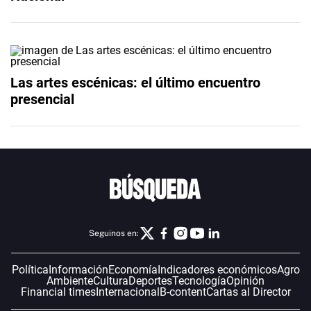
Las artes escénicas: el último encuentro
presencial
Seguinos en:
Política
Información
Economía
Indicadores económicos
Agro
Ambiente
Cultura
Deportes
Tecnología
Opinión
Financial times
Internacional
B-content
Cartas al Director