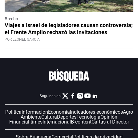
Brecha
Viajes a Israel de legisladores causan controversia;
el Frente Amplio rechazó las invitaciones
POR LEONEL GARCÍA
Seguinos en:
Política
Información
Economía
Indicadores económicos
Agro
Ambiente
Cultura
Deportes
Tecnología
Opinión
Financial times
Internacional
B-content
Cartas al Director
Sobre Búsqueda
Comercial
Políticas de privacidad