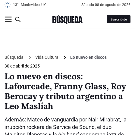
13°
Montevideo, UY
sábado 08 de agosto de 2026
Suscribite
Búsqueda
Vida Cultural
Lo nuevo en discos
30 de abril de 2025
Lo nuevo en discos:
Lafourcade, Franny Glass, Roy
Berocay y tributo argentino a
Leo Maslíah
Además: Mateo de vanguardia por Nair Mirabrat, la
irrupción rockera de Service de Sound, el dúo
Malditos Planetas y la
big band
candombe-jazz de