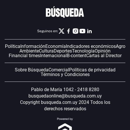
Seguinos en:
Política
Información
Economía
Indicadores económicos
Agro
Ambiente
Cultura
Deportes
Tecnología
Opinión
Financial times
Internacional
B-content
Cartas al Director
Sobre Búsqueda
Comercial
Políticas de privacidad
Términos y Condiciones
Pablo de María 1042 - 2418 8280
busquedaonline@busqueda.com.uy
Copyright busqueda.com.uy 2024 Todos los
derechos reservados