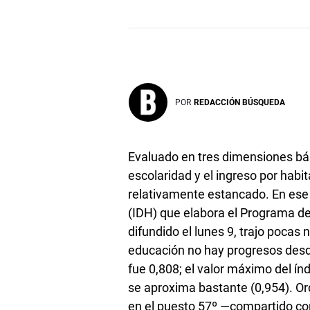
POR
REDACCIÓN BÚSQUEDA
Evaluado en tres dimensiones bá
escolaridad y el ingreso por hab
relativamente estancado. En ese s
(IDH) que elabora el Programa de
difundido el lunes 9, trajo pocas
educación no hay progresos des
fue 0,808; el valor máximo del í
se aproxima bastante (0,954). O
en el puesto 57º —compartido con