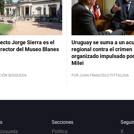
tecto Jorge Sierra es el
Uruguay se suma a un ac
irector del Museo Blanes
regional contra el crimen
organizado impulsado por
Milei
CIÓN BÚSQUEDA
POR JUAN FRANCISCO PITTALUGA
s
Secciones
Segui
Búsqueda
Política
X