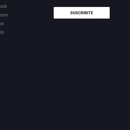
ook
SUSCRIBITE
gram
be
dIn