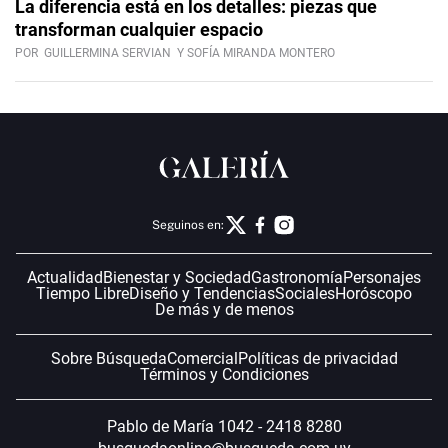
La diferencia está en los detalles: piezas que
transforman cualquier espacio
POR
GUILLERMINA SERVIAN
Y SOFÍA MIRANDA MONTERO
Seguinos en:
Actualidad
Bienestar y Sociedad
Gastronomía
Personajes
Tiempo Libre
Diseño y Tendencias
Sociales
Horóscopo
De más y de menos
Sobre Búsqueda
Comercial
Políticas de privacidad
Términos y Condiciones
Pablo de María 1042 - 2418 8280