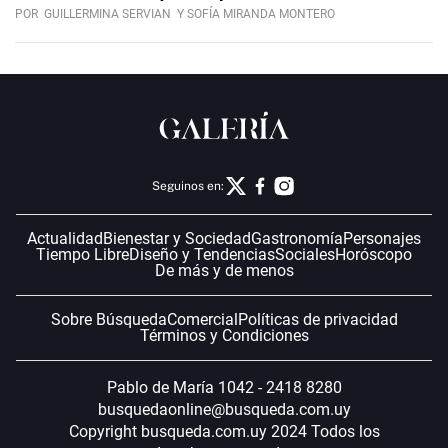
POR
GUILLERMINA SERVIAN
Y SOFÍA MIRANDA MONTERO
Seguinos en:
Actualidad
Bienestar y Sociedad
Gastronomía
Personajes
Tiempo Libre
Diseño y Tendencias
Sociales
Horóscopo
De más y de menos
Sobre Búsqueda
Comercial
Políticas de privacidad
Términos y Condiciones
Pablo de María 1042 - 2418 8280
busquedaonline@busqueda.com.uy
Copyright busqueda.com.uy 2024 Todos los